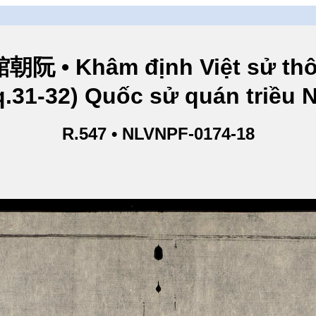
hâm định Việt sử thông
q.31-32) Quốc sử quán triều
R.547 • NLVNPF-0174-18