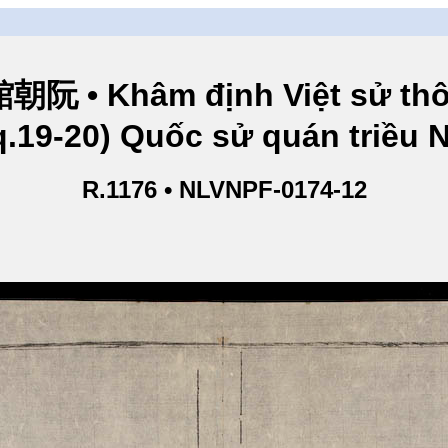
hâm định Việt sử thông
q.19-20) Quốc sử quán triều
R.1176 • NLVNPF-0174-12