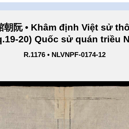
hâm định Việt sử thông
q.19-20) Quốc sử quán triều
R.1176 • NLVNPF-0174-12