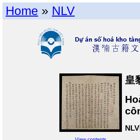
Home
»
NLV
皇
Ho
côn
NLV
View contents