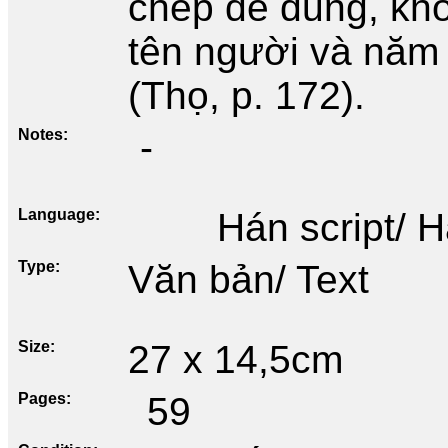
chép để dung, khô
tên người và năm 
(Thọ, p. 172).
Notes
-
Language
Hán script/ 
Type
Văn bản/ Text
Size
27 x 14,5cm
Pages
59