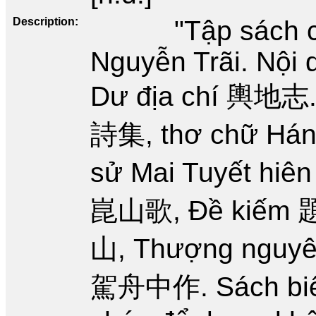
Description
"Tập sách 
Nguyễn Trãi. Nội 
Dư địa chí 輿地志. 
詩集, thơ chữ Hán,
sử Mai Tuyết h
崑山歌, Đề kiếm 
山, Thượng nguyê
駕舟中作. Sách biên