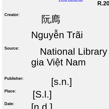
R.2
Creator
阮廌
Nguyễn Trãi
Source
National Librar
gia Việt Nam
Publisher
[s.n.]
Place
[S.l.]
Date
[n.d.]