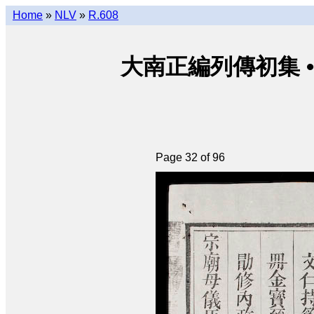
Home
»
NLV
»
R.608
大南正編列傳初集 • Đại N
Page 32 of 96