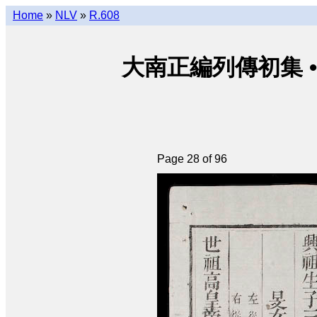
Home
»
NLV
»
R.608
大南正編列傳初集 • Đại N
Page 28 of 96