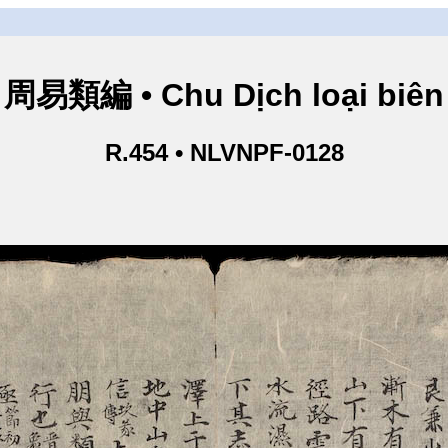
周易類編 • Chu Dịch loại biên
R.454 • NLVNPF-0128