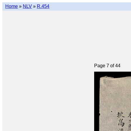
Home
»
NLV
»
R.454
Page 7 of 44