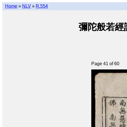
Home
»
NLV
»
R.554
彌陀般若經註合釘 
Page 41 of 60