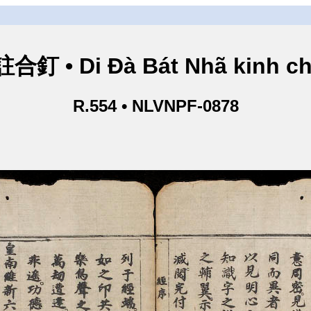
• Di Đà Bát Nhã kinh ch
R.554 • NLVNPF-0878