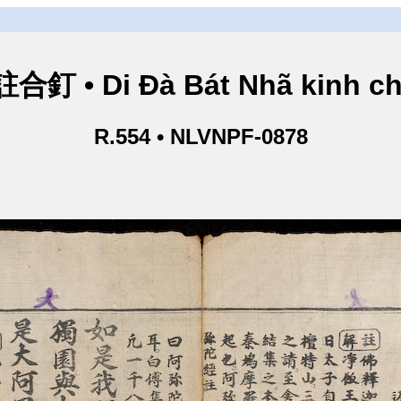
• Di Đà Bát Nhã kinh ch
R.554 • NLVNPF-0878