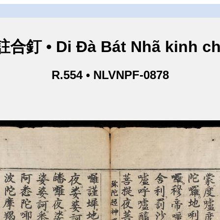
• Di Đà Bát Nhã kinh ch
R.554 • NLVNPF-0878