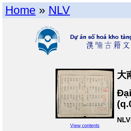
Home
»
NLV
大
Đại
(q.
NLV
View contents