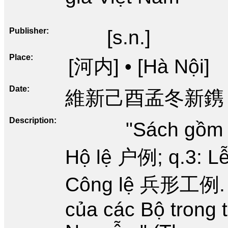
Publisher
[s.n.]
Place
[河内] • [Hà Nội]
Date
維新己酉孟冬新鎸 • 
Description
"Sách gồm 
Hộ lệ 户例; q.3: Lễ
Công lệ 兵形工例. Nộ
của các Bộ trong t