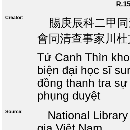
R.1
Creator
賜庚辰科二甲同
會同清查事家川杜
Tứ Canh Thìn khoa
biện đại học sĩ s
đồng thanh tra s
phụng duyệt
Source
National Librar
gia Việt Nam