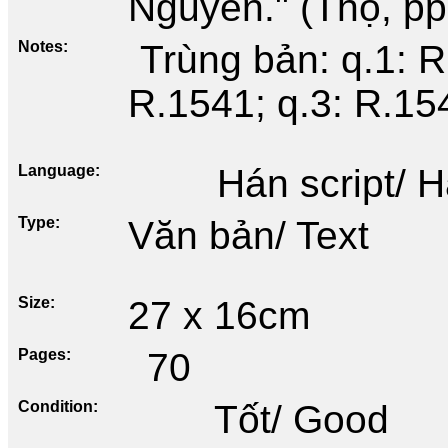
Nguyễn." (Thọ, pp
Notes
Trùng bản: q.1: R
R.1541; q.3: R.15
Language
Hán script/ 
Type
Văn bản/ Text
Size
27 x 16cm
Pages
70
Condition
Tốt/ Good