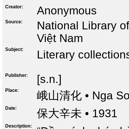
Creator
Anonymous
Source
National Library 
Việt Nam
Subject
Literary collection
Publisher
[s.n.]
Place
峨山清化 • Nga Sơ
Date
保大辛未 • 1931
Description