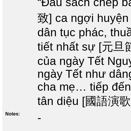
“Đầu sách chép b
致] ca ngợi huyện
dân tục phác, thu
tiết nhất sự [元旦
của ngày Tết Nguy
ngày Tết như dâng
cha mẹ… tiếp đến
tân diệu [國語演歌
Notes
-