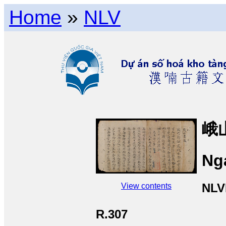
Home
»
NLV
峨
Ng
NLV
View contents
R.307