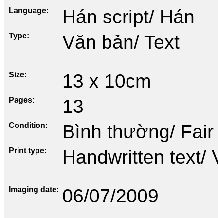
Language
Hán script/ Hán
Type
Văn bản/ Text
Size
13 x 10cm
Pages
13
Condition
Bình thường/ Fair
Print type
Handwritten text/ 
Imaging date
06/07/2009