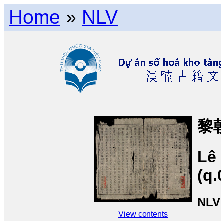
Home
»
NLV
黎
Lê
(q.
NLV
View contents