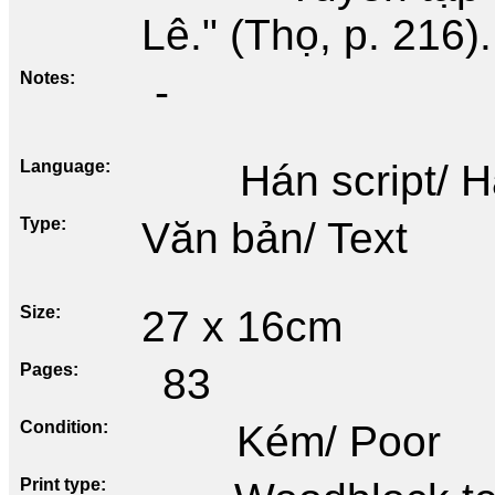
Lê." (Thọ, p. 216).
Notes
-
Language
Hán script/ 
Type
Văn bản/ Text
Size
27 x 16cm
Pages
83
Condition
Kém/ Poor
Print type