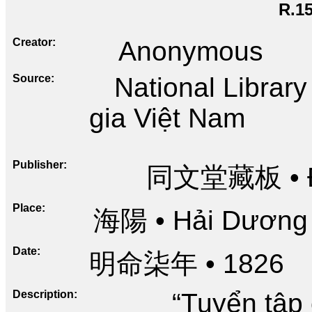
R.1
Creator
Anonymous
Source
National Librar
gia Việt Nam
Publisher
同文堂藏板 • Đồ
Place
海陽 • Hải Dương
Date
明命柒年 • 1826
Description
“Tuyển tập 