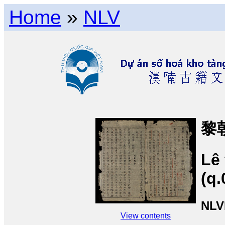
Home
»
NLV
黎
Lê
(q.
NLV
View contents