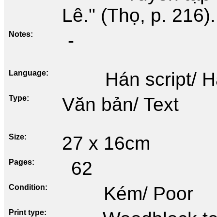
Lê." (Thọ, p. 216).
Notes
-
Language
Hán script/ 
Type
Văn bản/ Text
Size
27 x 16cm
Pages
62
Condition
Kém/ Poor
Print type