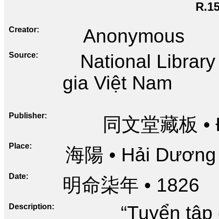
R.1
Creator
Anonymous
Source
National Librar
gia Việt Nam
Publisher
同文堂藏板 • Đồ
Place
海陽 • Hải Dương
Date
明命柒年 • 1826
Description
“Tuyển tập 