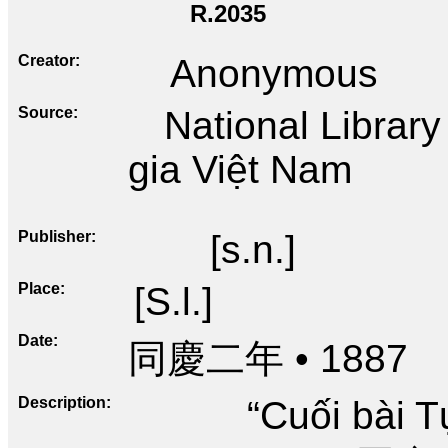
R.2035
Creator
Anonymous
Source
National Librar
gia Việt Nam
Publisher
[s.n.]
Place
[S.l.]
Date
同慶二年 • 1887
Description
“Cuối bài 