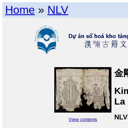
Home
»
NLV
金
Ki
La
NLV
View contents